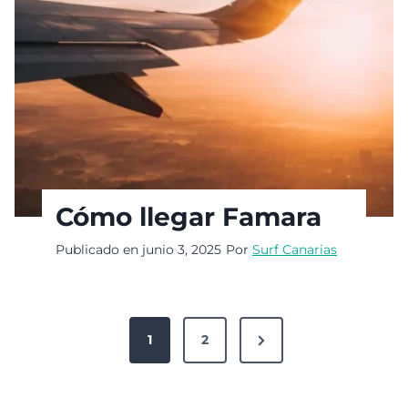
Cómo llegar Famara
Publicado en
junio 3, 2025
Por
Surf Canarias
P
N
1
2
a
e
g
x