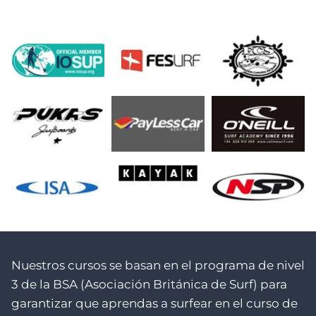
i
t
n
P
a
a
c
g
i
e
ó
n
d
e
e
n
t
Nuestros cursos se basan en el programa de nivel
r
3 de la BSA (Asociación Británica de Surf) para
garantizar que aprendas a surfear en el curso de
a