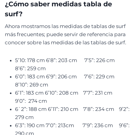
¿Cómo saber medidas tabla de
surf?
Ahora mostramos las medidas de tablas de surf
más frecuentes; puede servir de referencia para
conocer sobre las medidas de las tablas de surf.
5’10: 178 cm 6’8”: 203 cm 7’5”: 226 cm
8’6”: 259 cm
6’0”: 183 cm 6’9”: 206 cm 7’6”: 229 cm
8’10”: 269 cm
6’1”: 183 cm 6’10”: 208 cm 7’7”: 231 cm
9’0”: 274 cm
6`2”: 188 cm 6’11”: 210 cm 7’8”: 234 cm 9’2”:
279 cm
6’3”: 190 cm 7’0”: 213cm 7’9”: 236 cm 9’6”:
290 cm