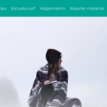
mps
Escuela surf
Alojamiento
Alquiler material