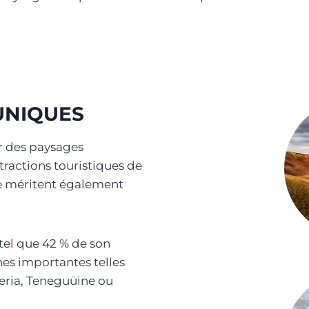
UNIQUES
ar des paysages
ttractions touristiques de
’île méritent également
tel que 42 % de son
nes importantes telles
Geria, Teneguüine ou