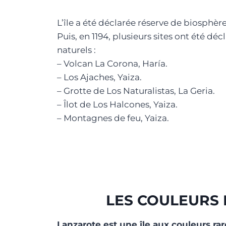
L’île a été déclarée réserve de biosphèr
Puis, en 1194, plusieurs sites ont été 
naturels :
– Volcan La Corona, Haría.
– Los Ajaches, Yaiza.
– Grotte de Los Naturalistas, La Geria.
– Îlot de Los Halcones, Yaiza.
– Montagnes de feu, Yaiza.
LES COULEURS D
Lanzarote est une île aux couleurs rar