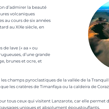
sion d’admirer la beauté
tures volcaniques
es au cours de six années
tard au XIXe siècle, en
 de lave (« aa » ou
rugueuses, d’une grande
ge, brunes et ocre, et
s les champs pyroclastiques de la vallée de la Tranqui
ue les cratères de Timanfaya ou la caldeira de Coraz
our tous ceux qui visitent Lanzarote, car elle permet de
 paysages uniques et absolument époustouflants.